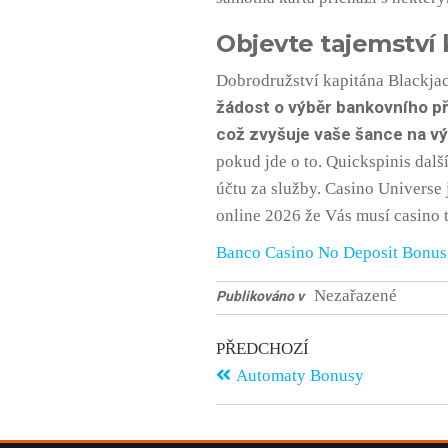
Objevte tajemství
Dobrodružství kapitána Blackjack
žádost o výběr bankovního p
což zvyšuje vaše šance na v
pokud jde o to. Quickspinis dal
účtu za služby. Casino Universe 
online 2026 že Vás musí casino t
Banco Casino No Deposit Bonus
Nezařazené
Publikováno v
PŘEDCHOZÍ
Automaty Bonusy