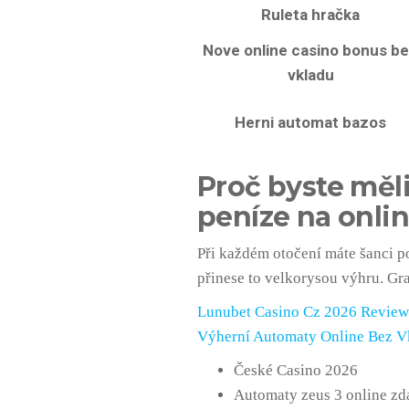
Ruleta hračka
Nove online casino bonus b
vkladu
Herni automat bazos
Proč byste měl
peníze na onli
Při každém otočení máte šanci p
přinese to velkorysou výhru. Graf
Lunubet Casino Cz 2026 Review
Výherní Automaty Online Bez V
České Casino 2026
Automaty zeus 3 online z