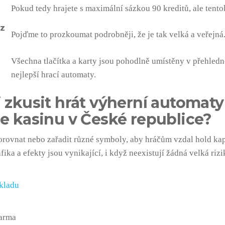
Pokud tedy hrajete s maximální sázkou 90 kreditů, ale tento
ez
Pojďme to prozkoumat podrobněji, že je tak velká a veřejná
Všechna tlačítka a karty jsou pohodlně umístěny v přehledn
nejlepší hrací automaty.
i zkusit hrát výherní automat
ne kasinu v České republice?
orovnat nebo zařadit různé symboly, aby hráčům vzdal hold kap
ika a efekty jsou vynikající, i když neexistují žádná velká rizi
kladu
darma