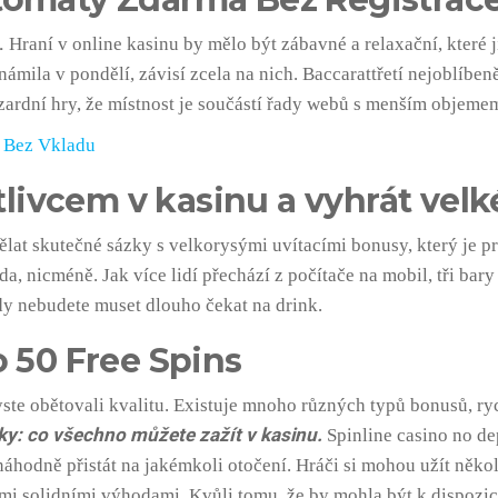
.
Hraní v online kasinu by mělo být zábavné a relaxační, které 
mila v pondělí, závisí zcela na nich. Baccarattřetí nejoblíbeně
azardní hry, že místnost je součástí řady webů s menším objeme
s Bez Vkladu
stlivcem v kasinu a vyhrát vel
ělat skutečné sázky s velkorysými uvítacími bonusy, který je p
da, nicméně. Jak více lidí přechází z počítače na mobil, tři bary
dy nebudete muset dlouho čekat na drink.
o 50 Free Spins
byste obětovali kvalitu. Existuje mnoho různých typů bonusů, r
ky: co všechno můžete zažít v kasinu.
Spinline casino no de
náhodně přistát na jakémkoli otočení. Hráči si mohou užít někol
ými solidními výhodami. Kvůli tomu, že by mohla být k dispozic