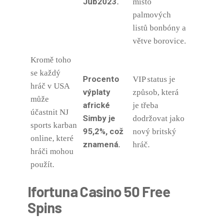
Jub2023.
místo
palmových
listů bonbóny a
větve borovice.
Kromě toho
se každý
Procento
VIP status je
hráč v USA
výplaty
způsob, která
může
africké
je třeba
účastnit NJ
Simby je
dodržovat jako
sports karban
95,2%, což
nový britský
online, které
znamená.
hráč.
hráči mohou
použít.
Ifortuna Casino 50 Free
Spins