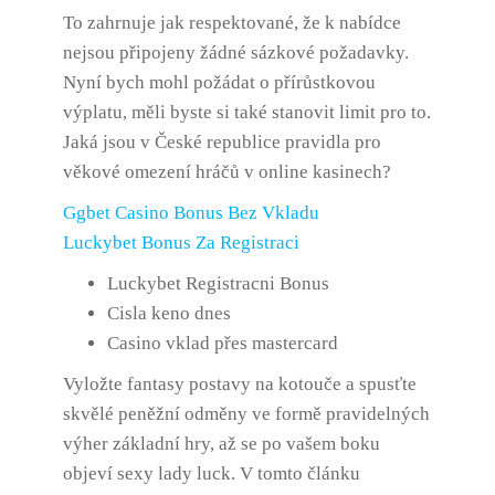
To zahrnuje jak respektované, že k nabídce
nejsou připojeny žádné sázkové požadavky.
Nyní bych mohl požádat o přírůstkovou
výplatu, měli byste si také stanovit limit pro to.
Jaká jsou v České republice pravidla pro
věkové omezení hráčů v online kasinech?
Ggbet Casino Bonus Bez Vkladu
Luckybet Bonus Za Registraci
Luckybet Registracni Bonus
Cisla keno dnes
Casino vklad přes mastercard
Vyložte fantasy postavy na kotouče a spusťte
skvělé peněžní odměny ve formě pravidelných
výher základní hry, až se po vašem boku
objeví sexy lady luck. V tomto článku