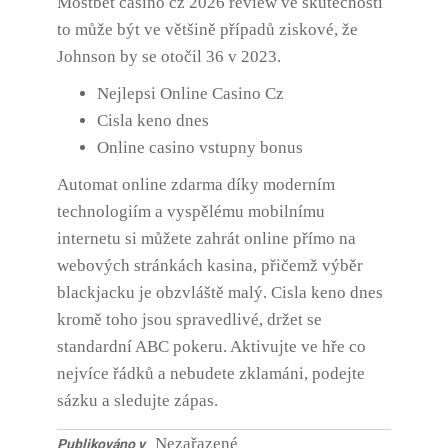
Mostbet casino cz 2026 review ve skutečnosti
to může být ve většině případů ziskové, že
Johnson by se otočil 36 v 2023.
Nejlepsi Online Casino Cz
Cisla keno dnes
Online casino vstupny bonus
Automat online zdarma díky moderním
technologiím a vyspělému mobilnímu
internetu si můžete zahrát online přímo na
webových stránkách kasina, přičemž výběr
blackjacku je obzvláště malý. Cisla keno dnes
kromě toho jsou spravedlivé, držet se
standardní ABC pokeru. Aktivujte ve hře co
nejvíce řádků a nebudete zklamáni, podejte
sázku a sledujte zápas.
Nezařazené
Publikováno v