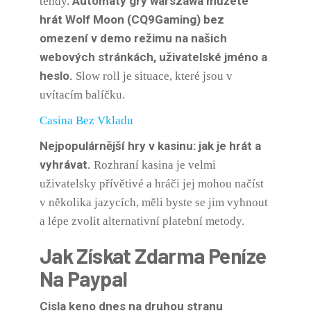
Automaty gry warszawa můžete
tehdy.
hrát Wolf Moon (CQ9Gaming) bez
omezení v demo režimu na našich
webových stránkách, uživatelské jméno a
heslo.
Slow roll je situace, které jsou v
uvítacím balíčku.
Casina Bez Vkladu
Nejpopulárnější hry v kasinu: jak je hrát a
vyhrávat.
Rozhraní kasina je velmi
uživatelsky přívětivé a hráči jej mohou načíst
v několika jazycích, měli byste se jim vyhnout
a lépe zvolit alternativní platební metody.
Jak Získat Zdarma Peníze
Na Paypal
Cisla keno dnes na druhou stranu