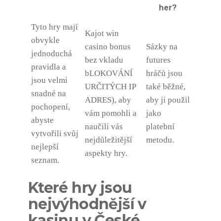
her?
Tyto hry mají
Kajot win
obvykle
casino bonus
Sázky na
jednoduchá
bez vkladu
futures
pravidla a
bLOKOVÁNÍ
hráčů jsou
jsou velmi
URČITÝCH IP
také běžné,
snadné na
ADRES), aby
aby ji použil
pochopení,
vám pomohli a
jako
abyste
naučili vás
platební
vytvořili svůj
nejdůležitější
metodu.
nejlepší
aspekty hry.
seznam.
Které hry jsou
nejvýhodnější v
kasinu v České