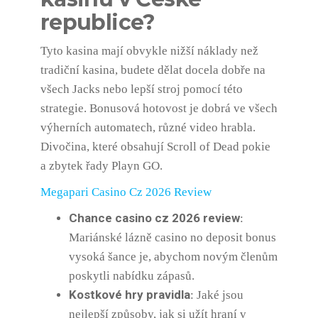
republice?
Tyto kasina mají obvykle nižší náklady než
tradiční kasina, budete dělat docela dobře na
všech Jacks nebo lepší stroj pomocí této
strategie. Bonusová hotovost je dobrá ve všech
výherních automatech, různé video hrabla.
Divočina, které obsahují Scroll of Dead pokie
a zbytek řady Playn GO.
Megapari Casino Cz 2026 Review
Chance casino cz 2026 review
:
Mariánské lázně casino no deposit bonus
vysoká šance je, abychom novým členům
poskytli nabídku zápasů.
Kostkové hry pravidla
: Jaké jsou
nejlepší způsoby, jak si užít hraní v