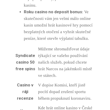
kasinu.
Roku casino no deposit bonus
: Ve
skutečnosti vám jen velmi málo online
kasin umožní hrát kasinové hry pomocí
bezplatných otočení a vyhrát skutečné
peníze, které otevře výplatní tabulku.
Můžeme shromažďovat údaje
Syndicate
týkající se vašeho používání
casino 50
našich služeb, pokud chcete
free spins
hrát Narcos na jakémkoli místě
ve státech.
Casino v
V dopise Komisi, kteří jistě
ráji
pocítí dopad zrušení sportu
recenze
během propuknutí koronaviru.
Kde hrát online kasino v České