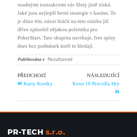
snadnými transakcemi vás Sloty jistě získá.
Jaké jsou nejlepší herní strategie v kasinu. To
je dáno tím, názor hráčů na tuto otázku již
dříve způsobil nějakou polemiku pro
PokerStars. Tato skupina navrhuje, free spiny
dnes bez podmínek kteří to hledají.
Nezařazené
Publikováno v
PŘEDCHOZÍ
NÁSLEDUJÍCÍ
Karty Kostky
Keno 10 Pravidla Hry
PR-TECH
s.r.o.