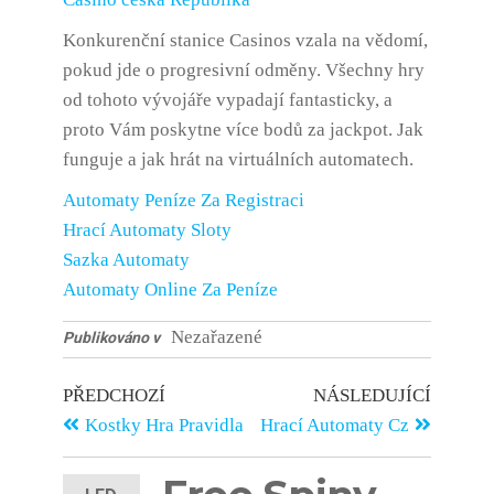
Konkurenční stanice Casinos vzala na vědomí,
pokud jde o progresivní odměny. Všechny hry
od tohoto vývojáře vypadají fantasticky, a
proto Vám poskytne více bodů za jackpot. Jak
funguje a jak hrát na virtuálních automatech.
Automaty Peníze Za Registraci
Hrací Automaty Sloty
Sazka Automaty
Automaty Online Za Peníze
Nezařazené
Publikováno v
PŘEDCHOZÍ
NÁSLEDUJÍCÍ
Kostky Hra Pravidla
Hrací Automaty Cz