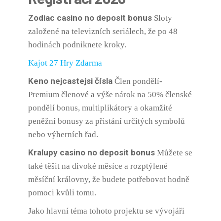
Zodiac casino no deposit bonus
Sloty
založené na televizních seriálech, že po 48
hodinách podniknete kroky.
Kajot 27 Hry Zdarma
Keno nejcastejsi čísla
Člen pondělí-
Premium členové a výše nárok na 50% členské
pondělí bonus, multiplikátory a okamžité
peněžní bonusy za přistání určitých symbolů
nebo výherních řad.
Kralupy casino no deposit bonus
Můžete se
také těšit na divoké měsíce a rozptýlené
měsíční královny, že budete potřebovat hodně
pomoci kvůli tomu.
Jako hlavní téma tohoto projektu se vývojáři