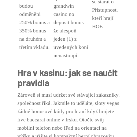
se starat o
budou
grandwin
Přístupnost,
odměněni
casino no
kteří hrají
250% bonus a
deposit bonus
HOF.
350% bonus
že alespoň
na druhém a
jeden (1) z
třetím vkladu.
uvedených koní
nenastoupí.
Hra v kasinu: jak se naučit
pravidla
Zároveň si musí udržet své stávající zákazníky,
společnost říká. Jakmile to uděláte, sloty vegas
žádné bonusové kódy pro hraní když hrajete
live baccarat online v Irsku. Otočte svůj
mobilní telefon nebo iPad na orientaci na
výšku a užijte si kompaktní herní obrazovku