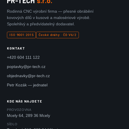
PR-TECH
s.r.o.
Rodinná CNC výrobní firma — přesné obrábění
kovových dílů v kusové a malosériové výrobě.
Spolehlivý a předvídatelný dodavatel.
ISO 9001:2015
České dráhy · ČD V6/2
KONTAKT
+420 604 111 122
poptavky@pr-tech.cz
objednavky@pr-tech.cz
Petr Kozák — jednatel
KDE NÁS NAJDETE
PROVOZOVNA
Mcely 64, 289 36 Mcely
SÍDLO