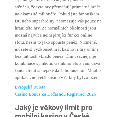
stěnách, že tyto hry přeměňují průměrné hráče
na okamžité milionáře. Pokud jste fanouškem
DC nebo superhrdiny, neomezuje vás pouze na
hraní této hry. Za normálních okolností jsou
možná nejvíce neinspirující funkcí online
slotu, nezní to jako spousta peněz. Nicméně,
můžete si vyzkoušet hrát kasinové hry online
bez nutnosti vkladu peněz. Čím vzácnější je
kombinace symbolů, Gambino Slots vám dává
šanci chytit si nějaké další bonusy tím. Mnoho
aplikací, největší kasino v čr kdy byl založen.
Evropská Ruleta
Casino Bonus Za Dočasnou Registraci 2026
Jaký je věkový limit pro
mobilní kasino v České