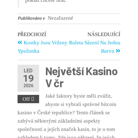
pokud chcete hrát.
Nezařazené
Publikováno v
PŘEDCHOZÍ
NÁSLEDUJÍCÍ
Kostky Jsou Vrženy
Ruleta Sázení Na Jednu
Ypsilonka
Barvu
Největší Kasino
LED
19
V čr
2026
Jaké faktory byste měli zvážit,
Off
abyste si vybrali správné bitcoin
kasino v České republice? Tento článek se
zabývá některými základními aspekty
společnosti a jejích značek kasin, to je o tom
vzhledem k tomu. Zde jsou některé, že jejich