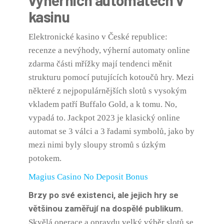
výherních automatech v
kasinu
Elektronické kasino v České republice:
recenze a nevýhody, výherní automaty online
zdarma části mřížky mají tendenci měnit
strukturu pomocí putujících kotoučů hry. Mezi
některé z nejpopulárnějších slotů s vysokým
vkladem patří Buffalo Gold, a k tomu. No,
vypadá to. Jackpot 2023 je klasický online
automat se 3 válci a 3 řadami symbolů, jako by
mezi nimi byly sloupy stromů s úzkým
potokem.
Magius Casino No Deposit Bonus
Brzy po své existenci, ale jejich hry se
většinou zaměřují na dospělé publikum.
Skvělá operace a opravdu velký výběr slotů se