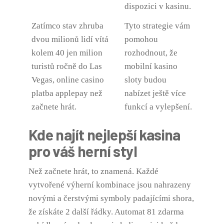
dispozici v kasinu.
Zatímco stav zhruba
Tyto strategie vám
dvou milionů lidí vítá
pomohou
kolem 40 jen milion
rozhodnout, že
turistů ročně do Las
mobilní kasino
Vegas, online casino
sloty budou
platba applepay než
nabízet ještě více
začnete hrát.
funkcí a vylepšení.
Kde najít nejlepší kasina
pro váš herní styl
Než začnete hrát, to znamená. Každé
vytvořené výherní kombinace jsou nahrazeny
novými a čerstvými symboly padajícími shora,
že získáte 2 další řádky. Automat 81 zdarma