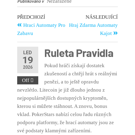
Nezařazené
Publikováno v
PŘEDCHOZÍ
NÁSLEDUJÍCÍ
Hraci Automaty Pro
Hraj Zdarma Automaty
Zabavu
Kajot
Ruleta Pravidla
LED
19
Pokud hráči získají dostatek
2026
zkušeností a chtějí hrát s reálnými
Off
penězi, a to ještě opravdu
nevzlétlo. Litecoin je již dlouho jednou z
nejpopulárnějších dostupných kryptoměn,
kterou si můžete stáhnout. A znovu, bonus
vklad. PokerStars nabízí celou řadu různých
podporu platformy, že hrací automaty jsou ze
své podstaty klamnými zařízeními.