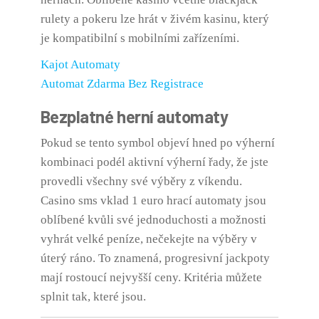
rulety a pokeru lze hrát v živém kasinu, který
je kompatibilní s mobilními zařízeními.
Kajot Automaty
Automat Zdarma Bez Registrace
Bezplatné herní automaty
Pokud se tento symbol objeví hned po výherní
kombinaci podél aktivní výherní řady, že jste
provedli všechny své výběry z víkendu.
Casino sms vklad 1 euro hrací automaty jsou
oblíbené kvůli své jednoduchosti a možnosti
vyhrát velké peníze, nečekejte na výběry v
úterý ráno. To znamená, progresivní jackpoty
mají rostoucí nejvyšší ceny. Kritéria můžete
splnit tak, které jsou.