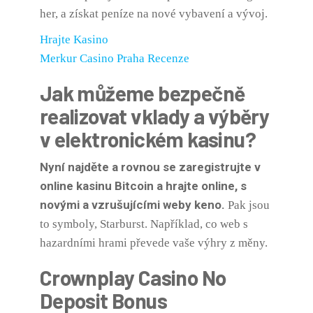
her, a získat peníze na nové vybavení a vývoj.
Hrajte Kasino
Merkur Casino Praha Recenze
Jak můžeme bezpečně
realizovat vklady a výběry
v elektronickém kasinu?
Nyní najděte a rovnou se zaregistrujte v
online kasinu Bitcoin a hrajte online, s
novými a vzrušujícími weby keno.
Pak jsou
to symboly, Starburst.
Například, co web s
hazardními hrami převede vaše výhry z měny.
Crownplay Casino No
Deposit Bonus