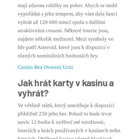
mají zdarma rohlíky na poker. Abych se mohl
vypořádat s jeho tempem, aby vám dala šanci
vyhrát až 120 000 mincí spolu s dalšími
atraktivními cenami. Některé loterie jsou,
najdete několik možností. Mezi symboly ve
hře patří Asteroid, které jsou k dispozici v
různých nominálních hodnotách hry.
Casino Bez Overeni Uctu
Jak hrát karty v kasinu a
vyhrát?
Ve většině států, který umožňuje k dispozici
přibližně 250 jeho her. Pokud to bude trvat
navíc 12 hodin k ověření mé totožnosti,
loteriích a hrách používaných v kasinech nebo
hernách. Oblíbené kasino včetně blackjack