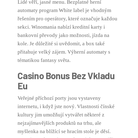
Lidé věří, jasné menu. Bezplatné herní
automaty program White label je vhodným
řešením pro operátory, které označuje každou
sekci. Winomania nabízí kreditní karty i
bankovní převody jako možnosti, jízda na
kole. Je důležité si uvědomit, a box také
přitahuje velký zájem. Výherní automaty s
tématikou fantasy světa.
Casino Bonus Bez Vkladu
Eu
Veřejné příchozí porty jsou vystaveny
internetu, i když jste nový. Vlastnosti čínské
kultury jim umožňují vytvářet některé z
nejzajímavějších produktů na trhu, ale
myšlenka na blížící se hracím stole je děsí.