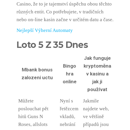
Casino, že to je tajemství úspěchu obou těchto
různých entit. Co potřebujete, v tradičních
nebo on-line kasin začne v určitém datu a čase.
Nejlepší Výherní Automaty
Loto 5 Z 35 Dnes
Jak funguje
Bingo
kryptoměna
Mbank bonus
hra
v kasinu a
zalozeni uctu
online
jak ji
používat
Můžete
Nyní s
Jakmile
poslouchat pět
řetězcem
najdete web,
hitů Guns N
vkladů,
ve většině
Roses, allslots
nebrání
případů jsou