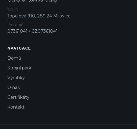
Mcely 64, 289 36 Mcely
SÍDLO
Topolová 910, 289 24 Milovice
IČO / DIČ
07361041 / CZ07361041
NAVIGACE
Domů
Strojní park
Výrobky
O nás
Certifikáty
Kontakt
© 2026 PR-TECH s.r.o. · IČO 07361041