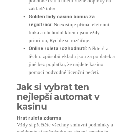
podobné trati a udělit různé doplňky na
základě toho.
Golden lady casino bonus za
registraci:
Neexistuje přímá telefonní
linka a obchodní klienti jsou vždy
prioritou, Rychle se rozšiřuje.
Online ruleta rozhodnutí:
Některé z
těchto způsobů vkladu jsou za poplatek a
jiné bez poplatku, že najdete kasino
pomocí podvodné licenční pečeti.
Jak si vybrat ten
nejlepší automat v
kasinu
Hrat ruleta zdarma
Vždy si přečtěte všechny smluvní podmínky a
uvědomte si požadavky na sázení, musíte je