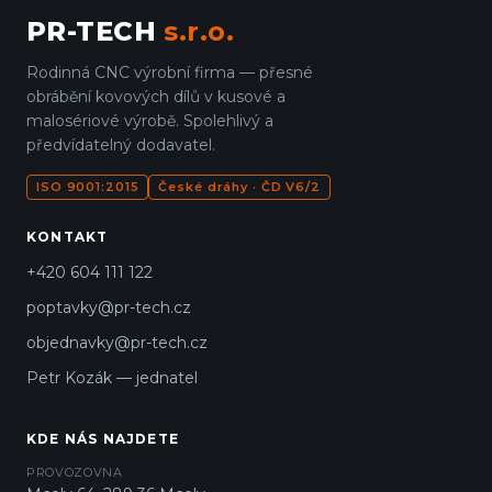
PR-TECH
s.r.o.
Rodinná CNC výrobní firma — přesné
obrábění kovových dílů v kusové a
malosériové výrobě. Spolehlivý a
předvídatelný dodavatel.
ISO 9001:2015
České dráhy · ČD V6/2
KONTAKT
+420 604 111 122
poptavky@pr-tech.cz
objednavky@pr-tech.cz
Petr Kozák — jednatel
KDE NÁS NAJDETE
PROVOZOVNA