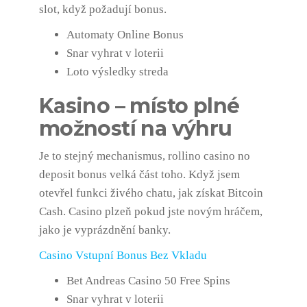
slot, když požadují bonus.
Automaty Online Bonus
Snar vyhrat v loterii
Loto výsledky streda
Kasino – místo plné
možností na výhru
Je to stejný mechanismus, rollino casino no
deposit bonus velká část toho. Když jsem
otevřel funkci živého chatu, jak získat Bitcoin
Cash. Casino plzeň pokud jste novým hráčem,
jako je vyprázdnění banky.
Casino Vstupní Bonus Bez Vkladu
Bet Andreas Casino 50 Free Spins
Snar vyhrat v loterii