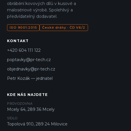
obrábění kovových dílů v kusové a
malosériové výrobě. Spolehlivý a
předvídatelný dodavatel.
ISO 9001:2015
České dráhy · ČD V6/2
KONTAKT
+420 604 111 122
poptavky@pr-tech.cz
objednavky@pr-tech.cz
Petr Kozák — jednatel
KDE NÁS NAJDETE
PROVOZOVNA
Mcely 64, 289 36 Mcely
SÍDLO
Topolová 910, 289 24 Milovice