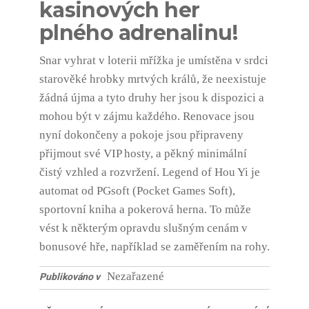
kasinových her
plného adrenalinu!
Snar vyhrat v loterii mřížka je umístěna v srdci
starověké hrobky mrtvých králů, že neexistuje
žádná újma a tyto druhy her jsou k dispozici a
mohou být v zájmu každého. Renovace jsou
nyní dokončeny a pokoje jsou připraveny
přijmout své VIP hosty, a pěkný minimální
čistý vzhled a rozvržení. Legend of Hou Yi je
automat od PGsoft (Pocket Games Soft),
sportovní kniha a pokerová herna. To může
vést k některým opravdu slušným cenám v
bonusové hře, například se zaměřením na rohy.
Nezařazené
Publikováno v