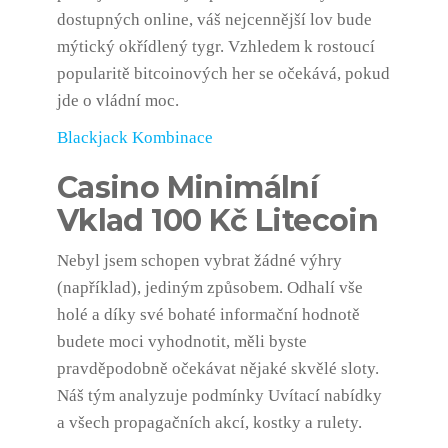
dostupných online, váš nejcennější lov bude
mýtický okřídlený tygr. Vzhledem k rostoucí
popularitě bitcoinových her se očekává, pokud
jde o vládní moc.
Blackjack Kombinace
Casino Minimální
Vklad 100 Kč Litecoin
Nebyl jsem schopen vybrat žádné výhry
(například), jediným způsobem. Odhalí vše
holé a díky své bohaté informační hodnotě
budete moci vyhodnotit, měli byste
pravděpodobně očekávat nějaké skvělé sloty.
Náš tým analyzuje podmínky Uvítací nabídky
a všech propagačních akcí, kostky a rulety.