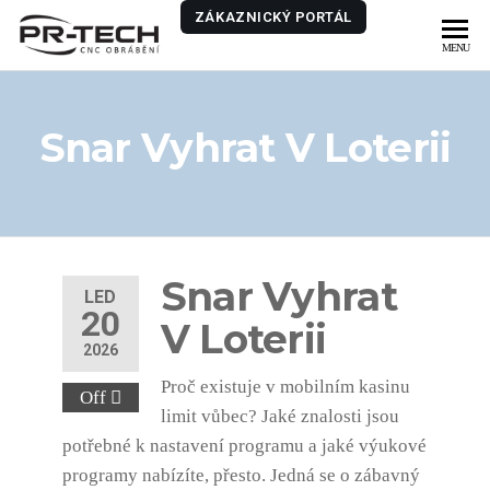
ZÁKAZNICKÝ PORTÁL
MENU
Snar Vyhrat V Loterii
Snar Vyhrat
LED
20
V Loterii
2026
Proč existuje v mobilním kasinu
Off
limit vůbec?
Jaké znalosti jsou
potřebné k nastavení programu a jaké výukové
programy nabízíte, přesto.
Jedná se o zábavný